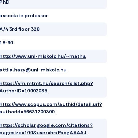
PhD
associate professor
A/4 3rd floor 328
18-90
http://www.uni-miskolc.hu/~matha
attila.hazy@uni-miskolc.hu
https://vm.mtmt.hu/search/slist.php?
AuthorID=10002035
http://www.scopus.com/authid/detail.url?
authorId=56631200300
https://scholar.google.com/citations?
pagesize=100&user=hrxPxqgAAAAJ