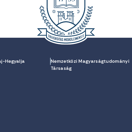
aj-Hegyalja
Nemzetközi Magyarságtudományi
Társaság