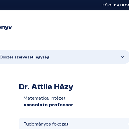
FŐOLDAL
KO
önyv
Összes szervezeti egység
Dr. Attila Házy
Matematikai Intézet
associate professor
Tudományos fokozat