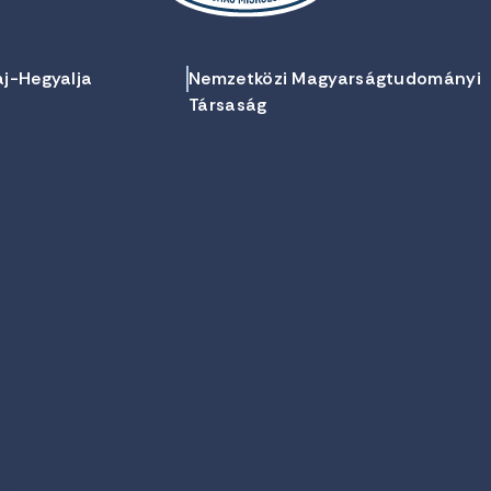
aj-Hegyalja
Nemzetközi Magyarságtudományi
Társaság