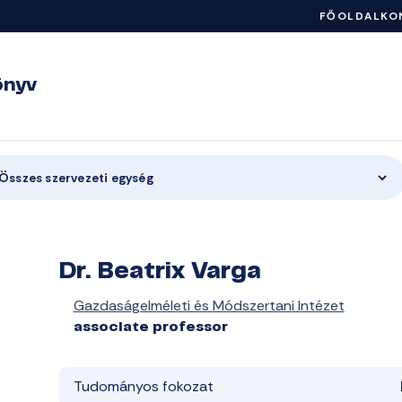
FŐOLDAL
KO
önyv
Összes szervezeti egység
Dr. Beatrix Varga
Gazdaságelméleti és Módszertani Intézet
associate professor
Tudományos fokozat