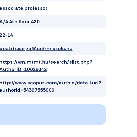
associate professor
A/4 4th floor 420
22-14
beatrix.varga@uni-miskolc.hu
https://vm.mtmt.hu/search/slist.php?
AuthorID=10026042
http://www.scopus.com/authid/detail.url?
authorId=54397555000