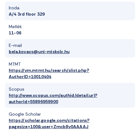
Iroda
A/4 3rd floor 329
Mellék
11-06
E-mail
bela.kovacs@uni-miskolc.hu
MTMT
https://vm.mtmt.hu/search/slist.php?
AuthorID=10010404
Scopus
http://www.scopus.com/authid/detail.url?
authorId=55896959900
Google Scholar
https://scholar.google.com/citations?
pagesize=100&user=Zmcb8v0AAAAJ