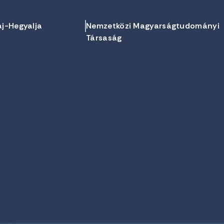
aj-Hegyalja
Nemzetközi Magyarságtudományi
Társaság