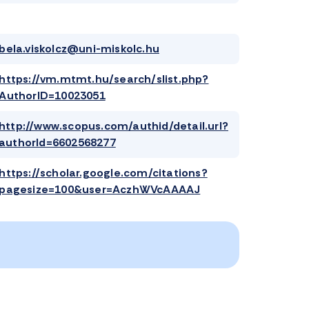
bela.viskolcz@uni-miskolc.hu
https://vm.mtmt.hu/search/slist.php?
AuthorID=10023051
http://www.scopus.com/authid/detail.url?
authorId=6602568277
https://scholar.google.com/citations?
pagesize=100&user=AczhWVcAAAAJ