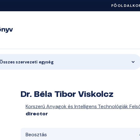
FŐOLDAL
KO
önyv
Összes szervezeti egység
Dr. Béla Tibor Viskolcz
Korszerű Anyagok és Intelligens Technológiák Fel
director
Beosztás