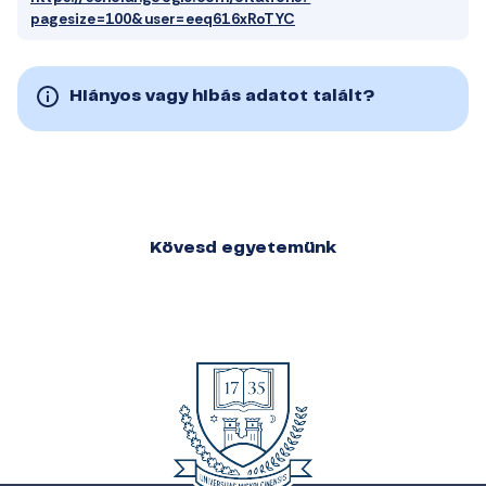
pagesize=100&user=eeq616xRoTYC
Hiányos vagy hibás adatot talált?
Kövesd egyetemünk