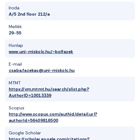
Iroda
A/5 2nd floor 212/a
Mellék
29-55
Honlap
www.uni-miskolc.hu/~bolfazek
E-mail
csaba.fazekas@uni-miskolc.hu
MTMT
https://vm.mtmt.hu/search/slist.php?
AuthorID=10013339
Scopus
http://www.scopus.com/authid/detail.url?
authorId=56409816500
Google Scholar
https://scholar.google.com/citations?