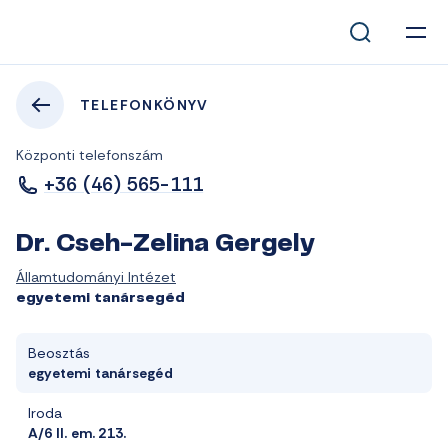
TELEFONKÖNYV
Központi telefonszám
+36 (46) 565-111
Dr. Cseh-Zelina Gergely
Államtudományi Intézet
egyetemi tanársegéd
Beosztás
egyetemi tanársegéd
Iroda
A/6 II. em. 213.