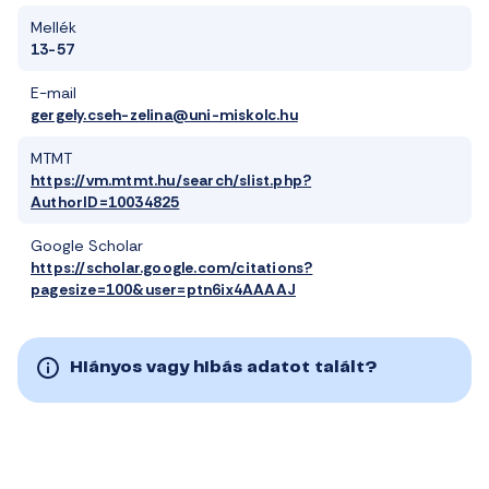
Mellék
13-57
E-mail
gergely.cseh-zelina@uni-miskolc.hu
MTMT
https://vm.mtmt.hu/search/slist.php?
AuthorID=10034825
Google Scholar
https://scholar.google.com/citations?
pagesize=100&user=ptn6ix4AAAAJ
Hiányos vagy hibás adatot talált?