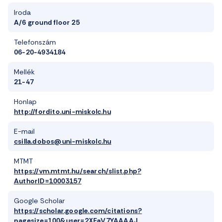
Iroda
A/6 ground floor 25
Telefonszám
06-20-4934184
Mellék
21-47
Honlap
http://fordito.uni-miskolc.hu
E-mail
csilla.dobos@uni-miskolc.hu
MTMT
https://vm.mtmt.hu/search/slist.php?
AuthorID=10003157
Google Scholar
https://scholar.google.com/citations?
pagesize=100&user=2XFaV7YAAAAJ