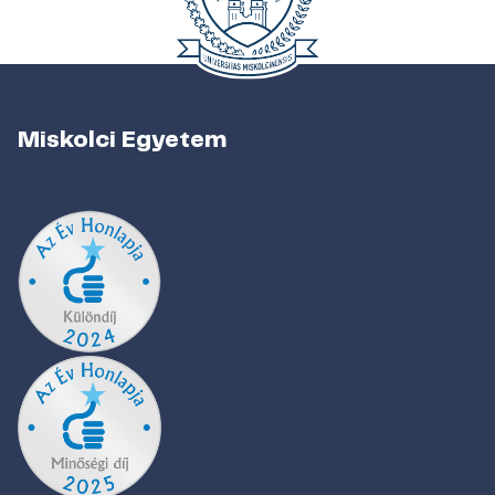
Miskolci Egyetem