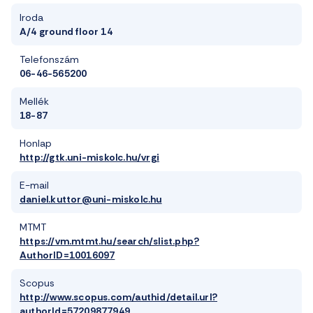
Iroda
A/4 ground floor 14
Telefonszám
06-46-565200
Mellék
18-87
Honlap
http://gtk.uni-miskolc.hu/vrgi
E-mail
daniel.kuttor@uni-miskolc.hu
MTMT
https://vm.mtmt.hu/search/slist.php?
AuthorID=10016097
Scopus
http://www.scopus.com/authid/detail.url?
authorId=57209877949