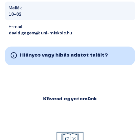
Mellék
18-82
E-mail
david.gegeny@uni-miskolc.hu
Hiányos vagy hibás adatot talált?
Kövesd egyetemünk