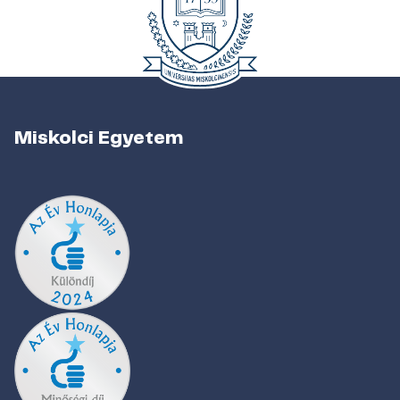
Miskolci Egyetem