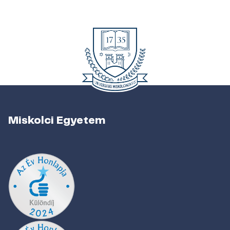
Miskolci Egyetem