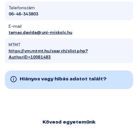
Telefonszám
06-46-343803
E-mail
tamas.davida@uni-miskolc.hu
MTMT
https://vm.mtmt.hu/search/slist.php?
AuthorID=10081483
Hiányos vagy hibás adatot talált?
Kövesd egyetemünk