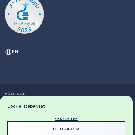
EN
FŐOLDAL
SZIMPÓZIUMOK LISTÁJA
© 2026 Miskolci Egyetem
Cookie-szabályzat
RÉSZLETEK
MADE WITH
BY
ELFOGADOM