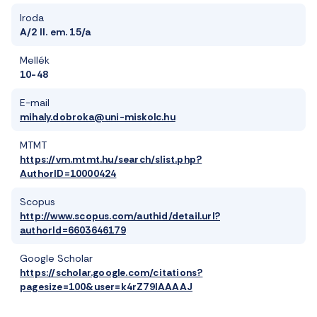
Iroda
A/2 II. em. 15/a
Mellék
10-48
E-mail
mihaly.dobroka@uni-miskolc.hu
MTMT
https://vm.mtmt.hu/search/slist.php?
AuthorID=10000424
Scopus
http://www.scopus.com/authid/detail.url?
authorId=6603646179
Google Scholar
https://scholar.google.com/citations?
pagesize=100&user=k4rZ79IAAAAJ