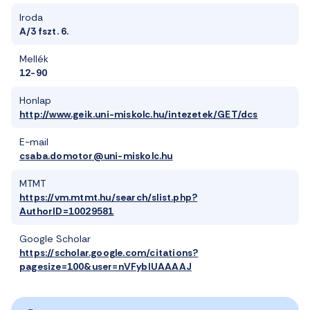
Iroda
A/3 fszt. 6.
Mellék
12-90
Honlap
http://www.geik.uni-miskolc.hu/intezetek/GET/dcs
E-mail
csaba.domotor@uni-miskolc.hu
MTMT
https://vm.mtmt.hu/search/slist.php?
AuthorID=10029581
Google Scholar
https://scholar.google.com/citations?
pagesize=100&user=nVFybIUAAAAJ