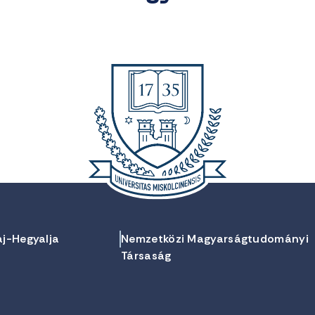
aj-Hegyalja
Nemzetközi Magyarságtudományi
Társaság