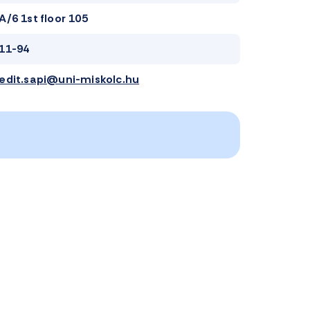
A/6 1st floor 105
11-94
edit.sapi@uni-miskolc.hu