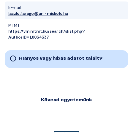
E-mail
laszlo.farago@uni-miskolc.hu
MTMT
https://vm.mtmt.hu/search/slist.php?
AuthorID=10034337
Hiányos vagy hibás adatot talált?
Kövesd egyetemünk