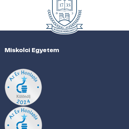
Miskolci Egyetem