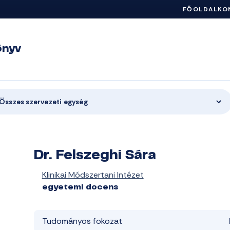
FŐOLDAL
KO
önyv
Összes szervezeti egység
Dr. Felszeghi Sára
Klinikai Módszertani Intézet
egyetemi docens
Tudományos fokozat