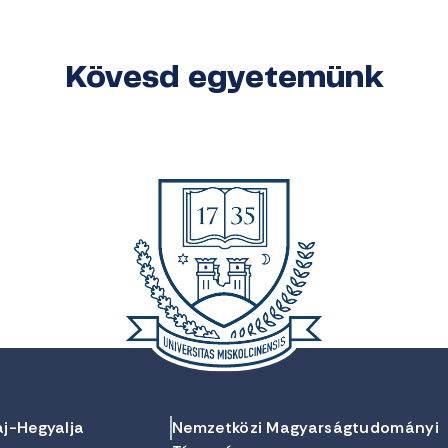
Kövesd egyetemünk
aj-Hegyalja
Nemzetközi Magyarságtudományi