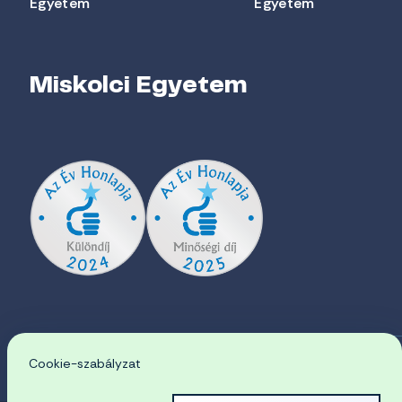
Egyetem
Egyetem
Miskolci Egyetem
Cookie-szabályzat
EN