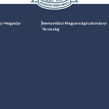
aj-Hegyalja
Nemzetközi Magyarságtudományi
Társaság