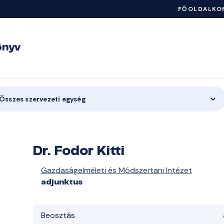
FŐOLDAL
KO
önyv
Összes szervezeti egység
Dr. Fodor Kitti
Gazdaságelméleti és Módszertani Intézet
adjunktus
Beosztás