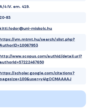
A/4 IV. em. 419.
20-83
kitti.fodor@uni-miskolc.hu
https://vm.mtmt.hu/search/slist.php?
AuthorID=10067953
http://www.scopus.com/authid/detail.url?
authorId=57222467650
https://scholar.google.com/citations?
pagesize=100&user=y4IgOCMAAAAJ