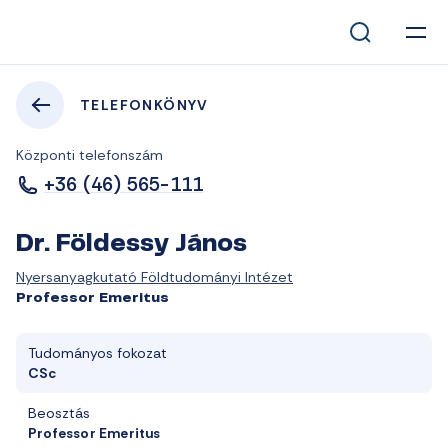
TELEFONKÖNYV
Központi telefonszám
+36 (46) 565-111
Dr. Földessy János
Nyersanyagkutató Földtudományi Intézet
Professor Emeritus
Tudományos fokozat
CSc
Beosztás
Professor Emeritus