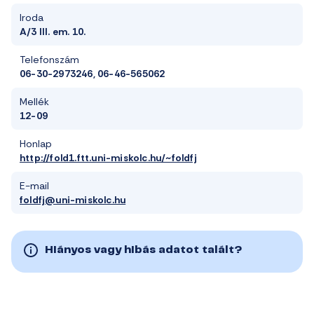
Iroda
A/3 III. em. 10.
Telefonszám
06-30-2973246, 06-46-565062
Mellék
12-09
Honlap
http://fold1.ftt.uni-miskolc.hu/~foldfj
E-mail
foldfj@uni-miskolc.hu
Hiányos vagy hibás adatot talált?