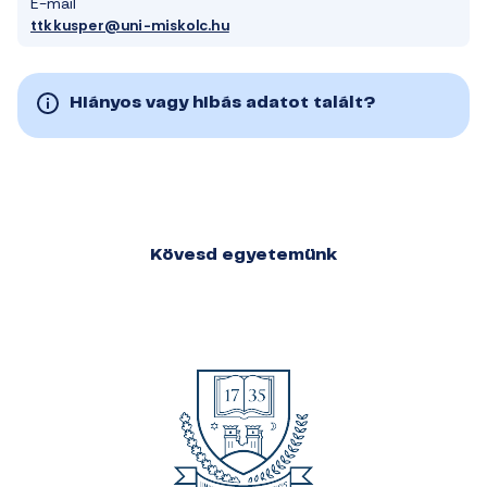
E-mail
ttkkusper@uni-miskolc.hu
Hiányos vagy hibás adatot talált?
Kövesd egyetemünk