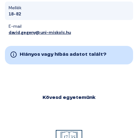
Mellék
18-82
E-mail
david.gegeny@uni-miskolc.hu
Hiányos vagy hibás adatot talált?
Kövesd egyetemünk