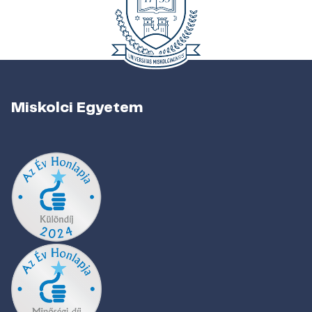
Miskolci Egyetem