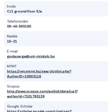
Iroda
C/1 ground floor 5/a
Telefonszám
06-46-565160
Mellék
15-21
E-mail
gyula.varga@uni-miskolc.hu
MTMT
https://vm.mtmt.hu/search/slist.php?
AuthorID=10003116
Scopus
http://www.scopus.com/authid/detail.url?
authorId=7101763139
Google Scholar
https://scholar.google.com/citations?