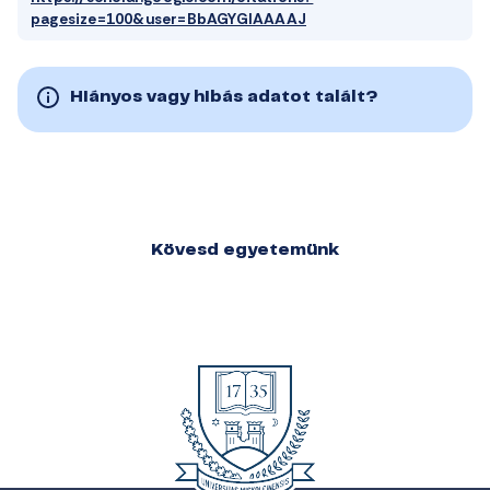
pagesize=100&user=BbAGYGIAAAAJ
Hiányos vagy hibás adatot talált?
Kövesd egyetemünk