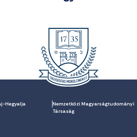
aj-Hegyalja
Nemzetközi Magyarságtudományi
Társaság