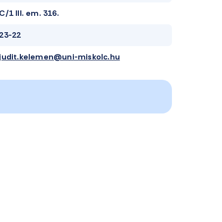
C/1 III. em. 316.
23-22
judit.kelemen@uni-miskolc.hu