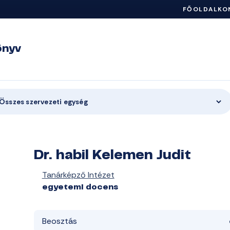
FŐOLDAL
KO
önyv
Összes szervezeti egység
Dr. habil Kelemen Judit
Tanárképző Intézet
egyetemi docens
Beosztás