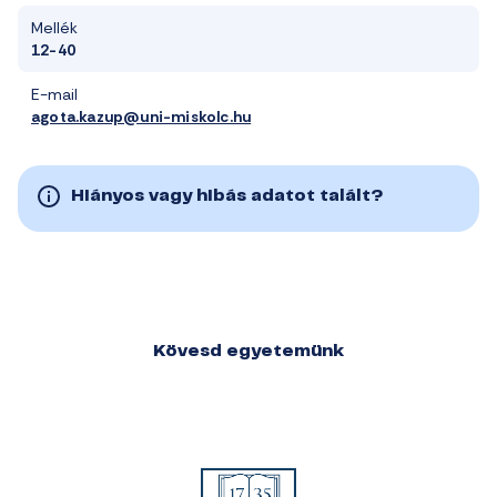
Mellék
12-40
E-mail
agota.kazup@uni-miskolc.hu
Hiányos vagy hibás adatot talált?
Kövesd egyetemünk