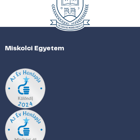
Miskolci Egyetem