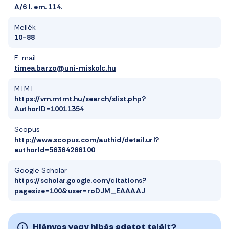
A/6 I. em. 114.
Mellék
10-88
E-mail
timea.barzo@uni-miskolc.hu
MTMT
https://vm.mtmt.hu/search/slist.php?
AuthorID=10011354
Scopus
http://www.scopus.com/authid/detail.url?
authorId=56364266100
Google Scholar
https://scholar.google.com/citations?
pagesize=100&user=roDJM_EAAAAJ
Hiányos vagy hibás adatot talált?