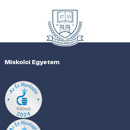
Miskolci Egyetem