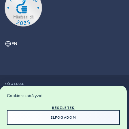
EN
FŐOLDAL
SZIMPÓZIUMOK LISTÁJA
© 2026 Miskolci Egyetem
Cookie-szabályzat
RÉSZLETEK
MADE WITH
BY
ELFOGADOM