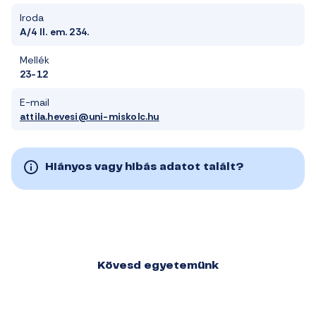
Iroda
A/4 II. em. 234.
Mellék
23-12
E-mail
attila.hevesi@uni-miskolc.hu
Hiányos vagy hibás adatot talált?
Kövesd egyetemünk