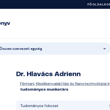
FŐOLDAL
KO
önyv
Összes szervezeti egység
Dr. Hlavács Adrienn
Fémtani, Képlékenyalakítási és Nanotechnológiai I
tudományos munkatárs
Tudományos fokozat