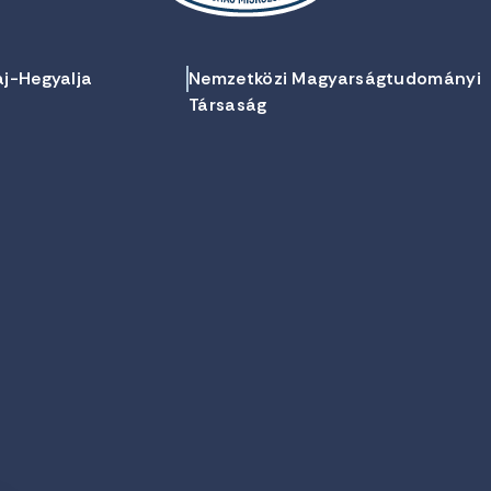
aj-Hegyalja
Nemzetközi Magyarságtudományi
Társaság