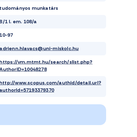
tudományos munkatárs
B/1 I. em. 108/a
10-97
adrienn.hlavacs@uni-miskolc.hu
https://vm.mtmt.hu/search/slist.php?
AuthorID=10048278
http://www.scopus.com/authid/detail.url?
authorId=57193379370