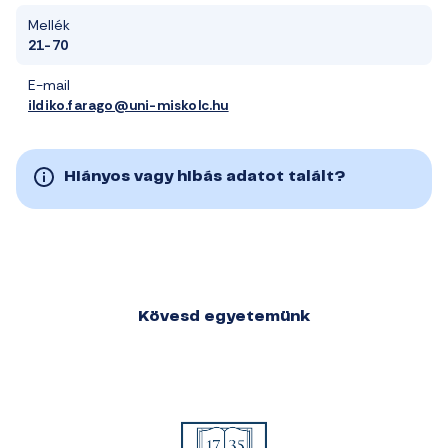
Mellék
21-70
E-mail
ildiko.farago@uni-miskolc.hu
Hiányos vagy hibás adatot talált?
Kövesd egyetemünk