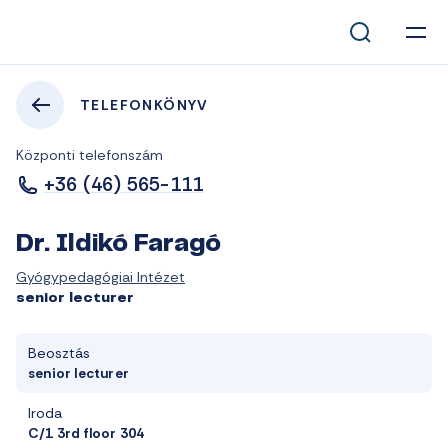
TELEFONKÖNYV
Központi telefonszám
+36 (46) 565-111
Dr. Ildikó Faragó
Gyógypedagógiai Intézet
senior lecturer
Beosztás
senior lecturer
Iroda
C/1 3rd floor 304