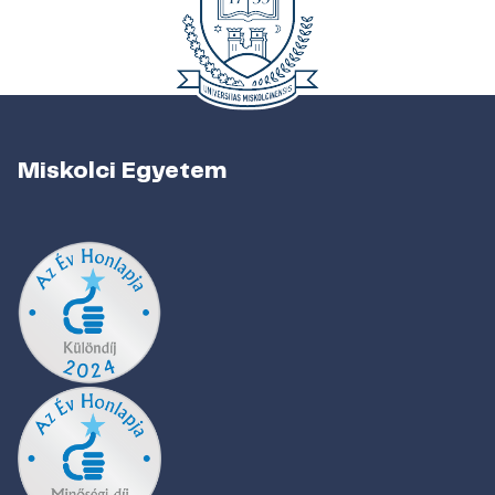
Miskolci Egyetem