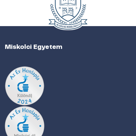
Miskolci Egyetem