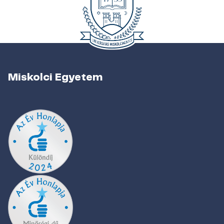
Miskolci Egyetem