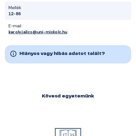
Mellék
12-86
E-mail
karoly.jalics@uni-miskolc.hu
Hiányos vagy hibás adatot talált?
Kövesd egyetemünk