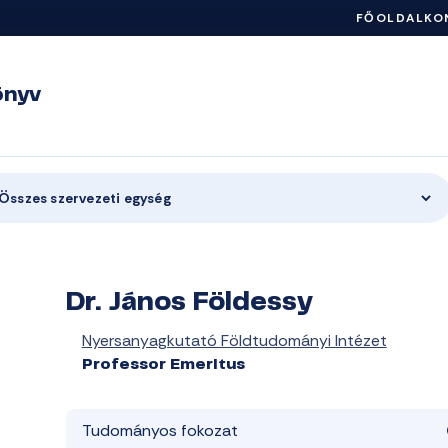
FŐOLDAL
KO
önyv
Összes szervezeti egység
Dr. János Földessy
Nyersanyagkutató Földtudományi Intézet
Professor Emeritus
Tudományos fokozat