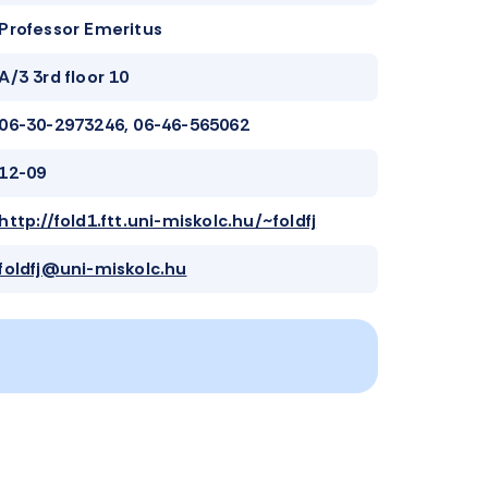
Professor Emeritus
A/3 3rd floor 10
06-30-2973246, 06-46-565062
12-09
http://fold1.ftt.uni-miskolc.hu/~foldfj
foldfj@uni-miskolc.hu