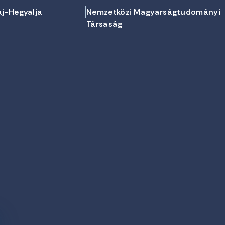
aj-Hegyalja
Nemzetközi Magyarságtudományi
Társaság