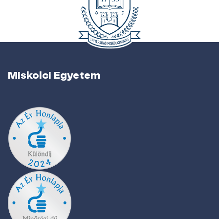
Miskolci Egyetem