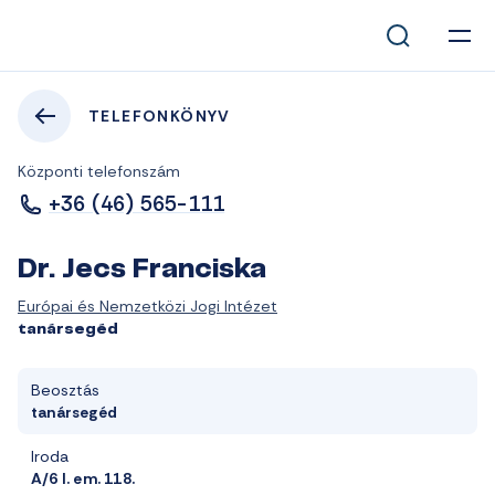
TELEFONKÖNYV
Központi telefonszám
+36 (46) 565-111
Dr. Jecs Franciska
Európai és Nemzetközi Jogi Intézet
tanársegéd
Beosztás
tanársegéd
Iroda
A/6 I. em. 118.