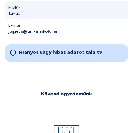
Mellék
13-51
E-mail
jogjecs@uni-miskolc.hu
Hiányos vagy hibás adatot talált?
Kövesd egyetemünk