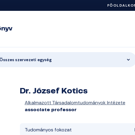
FŐOLDAL
KO
önyv
Összes szervezeti egység
Dr. József Kotics
Alkalmazott Társadalomtudományok Intézete
associate professor
Tudományos fokozat