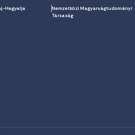
aj-Hegyalja
Nemzetközi Magyarságtudományi
Társaság