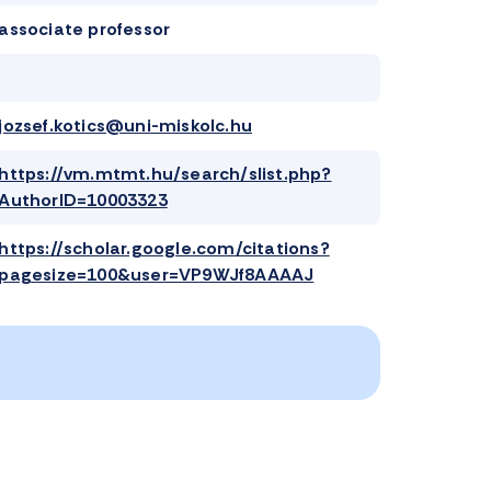
associate professor
jozsef.kotics@uni-miskolc.hu
https://vm.mtmt.hu/search/slist.php?
AuthorID=10003323
https://scholar.google.com/citations?
pagesize=100&user=VP9WJf8AAAAJ