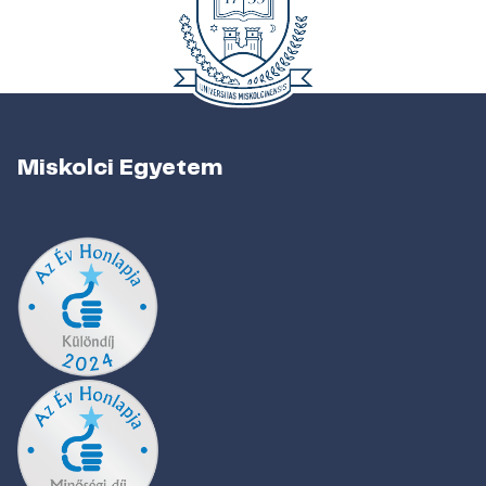
Miskolci Egyetem