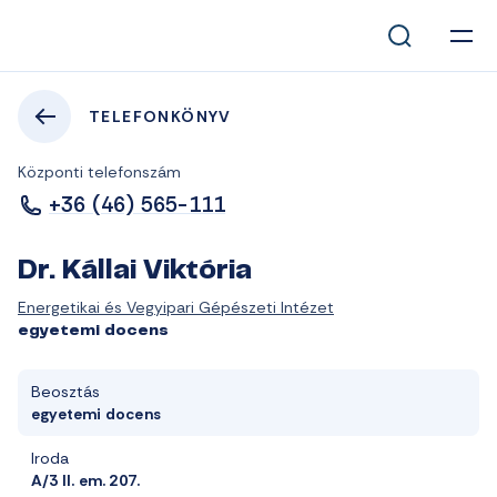
TELEFONKÖNYV
Központi telefonszám
+36 (46) 565-111
Dr. Kállai Viktória
Energetikai és Vegyipari Gépészeti Intézet
egyetemi docens
Beosztás
egyetemi docens
Iroda
A/3 II. em. 207.