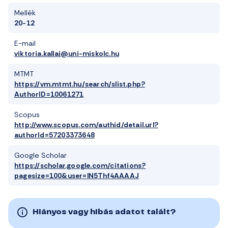
Mellék
20-12
E-mail
viktoria.kallai@uni-miskolc.hu
MTMT
https://vm.mtmt.hu/search/slist.php?
AuthorID=10061271
Scopus
http://www.scopus.com/authid/detail.url?
authorId=57203373648
Google Scholar
https://scholar.google.com/citations?
pagesize=100&user=lN5Thf4AAAAJ
Hiányos vagy hibás adatot talált?