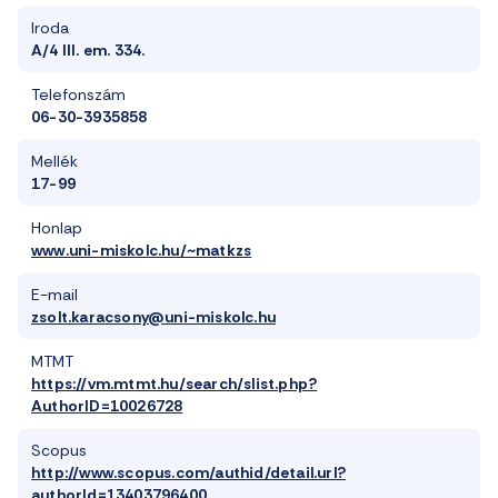
Iroda
A/4 III. em. 334.
Telefonszám
06-30-3935858
Mellék
17-99
Honlap
www.uni-miskolc.hu/~matkzs
E-mail
zsolt.karacsony@uni-miskolc.hu
MTMT
https://vm.mtmt.hu/search/slist.php?
AuthorID=10026728
Scopus
http://www.scopus.com/authid/detail.url?
authorId=13403796400