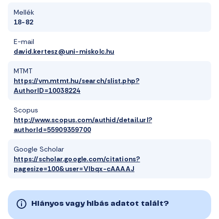
Mellék
18-82
E-mail
david.kertesz@uni-miskolc.hu
MTMT
https://vm.mtmt.hu/search/slist.php?
AuthorID=10038224
Scopus
http://www.scopus.com/authid/detail.url?
authorId=55909359700
Google Scholar
https://scholar.google.com/citations?
pagesize=100&user=VIbqx-cAAAAJ
Hiányos vagy hibás adatot talált?