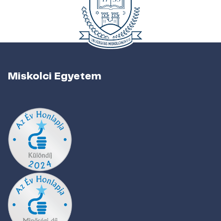
Miskolci Egyetem