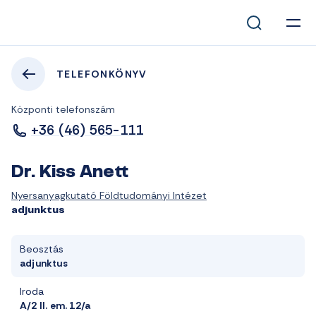
TELEFONKÖNYV
Központi telefonszám
+36 (46) 565-111
Dr. Kiss Anett
Nyersanyagkutató Földtudományi Intézet
adjunktus
Beosztás
adjunktus
Iroda
A/2 II. em. 12/a