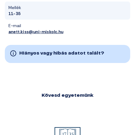
Mellék
11-35
E-mail
anett.kiss@uni-miskolc.hu
Hiányos vagy hibás adatot talált?
Kövesd egyetemünk