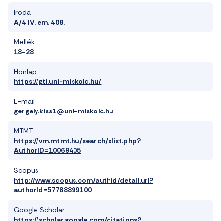
Iroda
A/4 IV. em. 408.
Mellék
18-28
Honlap
https://gti.uni-miskolc.hu/
E-mail
gergely.kiss1@uni-miskolc.hu
MTMT
https://vm.mtmt.hu/search/slist.php?
AuthorID=10069405
Scopus
http://www.scopus.com/authid/detail.url?
authorId=57788899100
Google Scholar
https://scholar.google.com/citations?