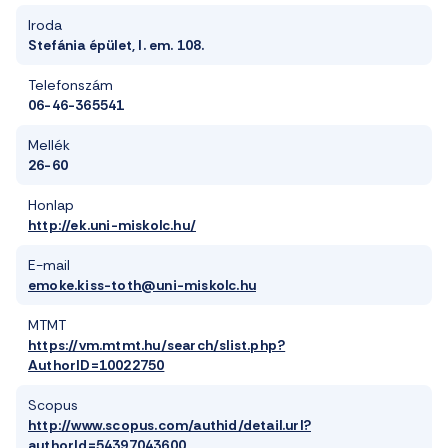
Iroda
Stefánia épület, I. em. 108.
Telefonszám
06-46-365541
Mellék
26-60
Honlap
http://ek.uni-miskolc.hu/
E-mail
emoke.kiss-toth@uni-miskolc.hu
MTMT
https://vm.mtmt.hu/search/slist.php?
AuthorID=10022750
Scopus
http://www.scopus.com/authid/detail.url?
authorId=54397043600