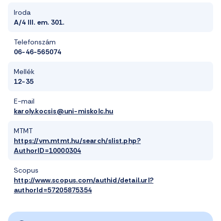
Iroda
A/4 III. em. 301.
Telefonszám
06-46-565074
Mellék
12-35
E-mail
karoly.kocsis@uni-miskolc.hu
MTMT
https://vm.mtmt.hu/search/slist.php?
AuthorID=10000304
Scopus
http://www.scopus.com/authid/detail.url?
authorId=57205875354