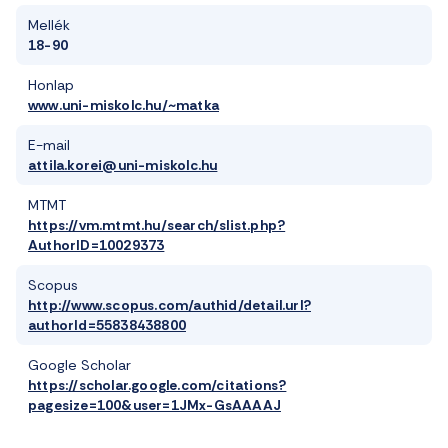
Mellék
18-90
Honlap
www.uni-miskolc.hu/~matka
E-mail
attila.korei@uni-miskolc.hu
MTMT
https://vm.mtmt.hu/search/slist.php?
AuthorID=10029373
Scopus
http://www.scopus.com/authid/detail.url?
authorId=55838438800
Google Scholar
https://scholar.google.com/citations?
pagesize=100&user=1JMx-GsAAAAJ