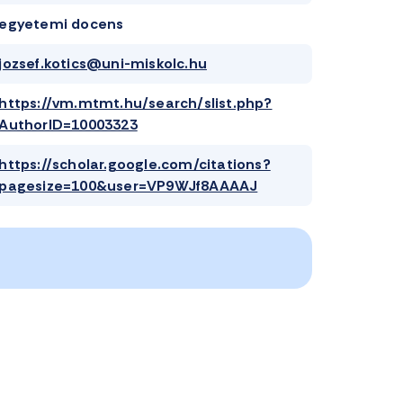
egyetemi docens
jozsef.kotics@uni-miskolc.hu
https://vm.mtmt.hu/search/slist.php?
AuthorID=10003323
https://scholar.google.com/citations?
pagesize=100&user=VP9WJf8AAAAJ