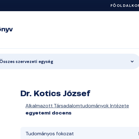
FŐOLDAL
KO
önyv
Összes szervezeti egység
Dr. Kotics József
Alkalmazott Társadalomtudományok Intézete
egyetemi docens
Tudományos fokozat