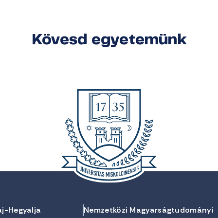
Kövesd egyetemünk
aj-Hegyalja
Nemzetközi Magyarságtudományi