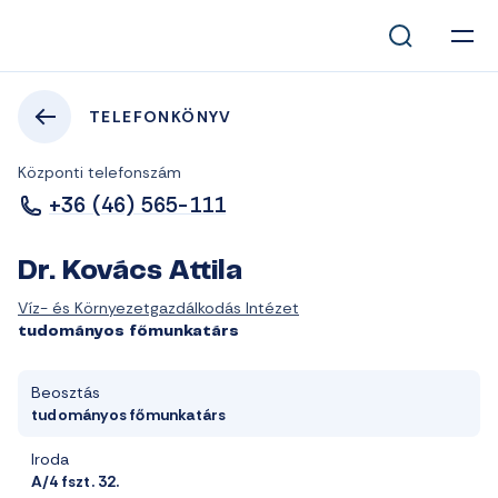
TELEFONKÖNYV
Központi telefonszám
+36 (46) 565-111
Dr. Kovács Attila
Víz- és Környezetgazdálkodás Intézet
tudományos főmunkatárs
Beosztás
tudományos főmunkatárs
Iroda
A/4 fszt. 32.