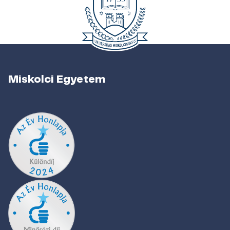
Miskolci Egyetem