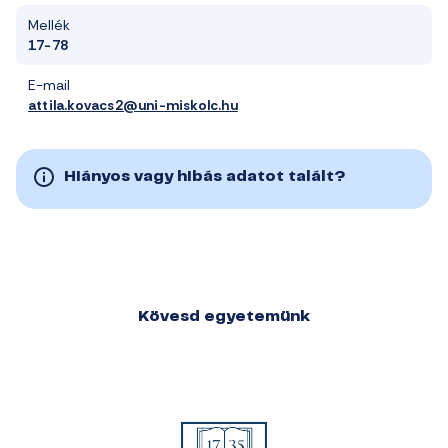
Mellék
17-78
E-mail
attila.kovacs2@uni-miskolc.hu
Hiányos vagy hibás adatot talált?
Kövesd egyetemünk