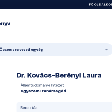
FŐOLDAL
KO
önyv
Összes szervezeti egység
Dr. Kovács-Berényi Laura
Államtudományi Intézet
egyetemi tanársegéd
Beosztás