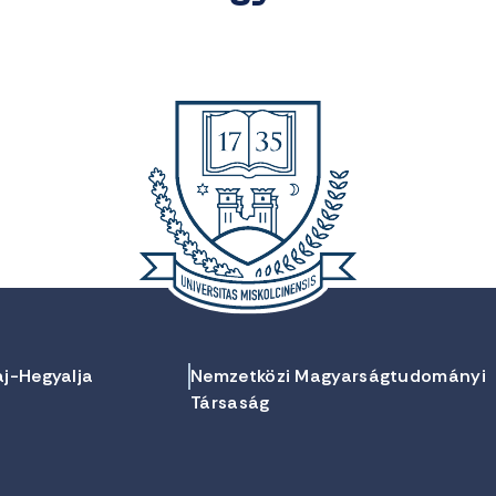
aj-Hegyalja
Nemzetközi Magyarságtudományi
Társaság