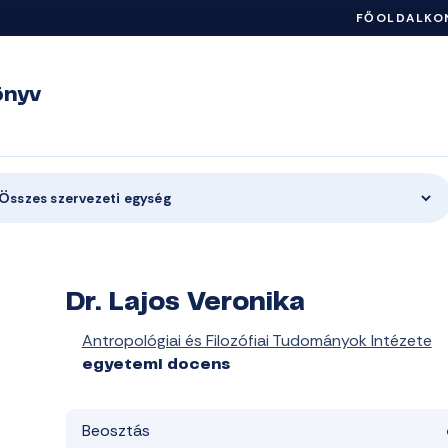
FŐOLDAL
KO
önyv
Összes szervezeti egység
Dr. Lajos Veronika
Antropológiai és Filozófiai Tudományok Intézete
egyetemi docens
Beosztás