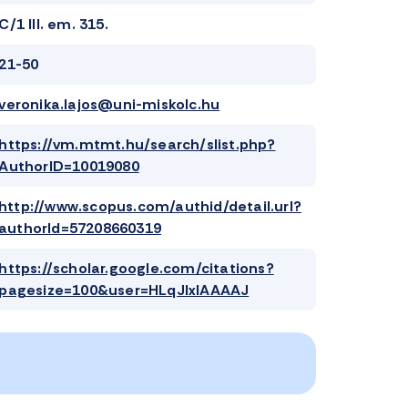
C/1 III. em. 315.
21-50
veronika.lajos@uni-miskolc.hu
https://vm.mtmt.hu/search/slist.php?
AuthorID=10019080
http://www.scopus.com/authid/detail.url?
authorId=57208660319
https://scholar.google.com/citations?
pagesize=100&user=HLqJIxIAAAAJ