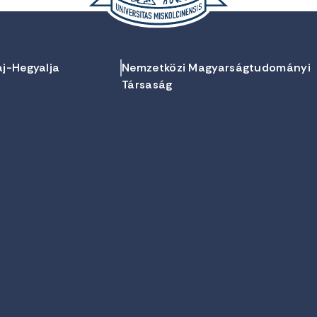
aj-Hegyalja
Nemzetközi Magyarságtudományi
Társaság