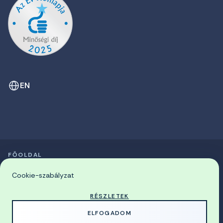
EN
FŐOLDAL
SZIMPÓZIUMOK LISTÁJA
© 2026 Miskolci Egyetem
Cookie-szabályzat
RÉSZLETEK
MADE WITH
BY
ELFOGADOM