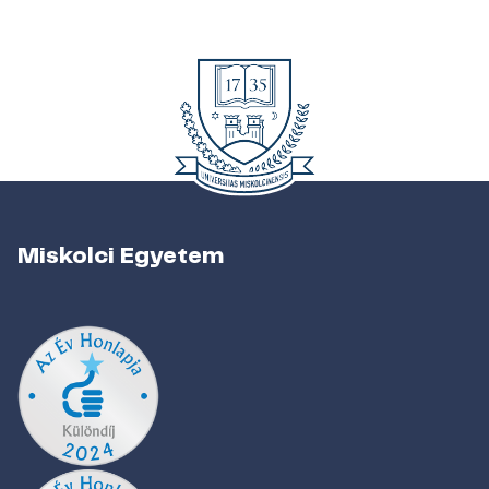
Miskolci Egyetem