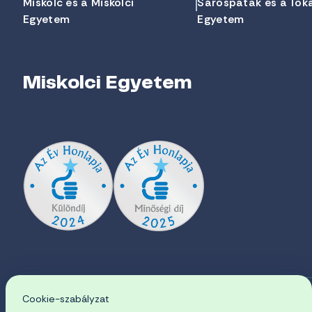
Miskolc és a Miskolci
Sárospatak és a Tok
Egyetem
Egyetem
Miskolci Egyetem
Cookie-szabályzat
EN