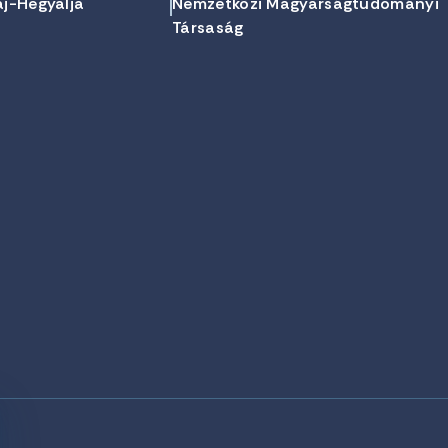
aj-Hegyalja
Nemzetközi Magyarságtudományi
Társaság