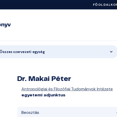
FŐOLDAL
KO
önyv
Összes szervezeti egység
Dr. Makai Péter
Antropológiai és Filozófiai Tudományok Intézete
egyetemi adjunktus
Beosztás