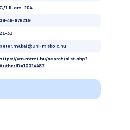
C/1 II. em. 204.
06-46-676219
21-33
peter.makai@uni-miskolc.hu
https://vm.mtmt.hu/search/slist.php?
AuthorID=10024487