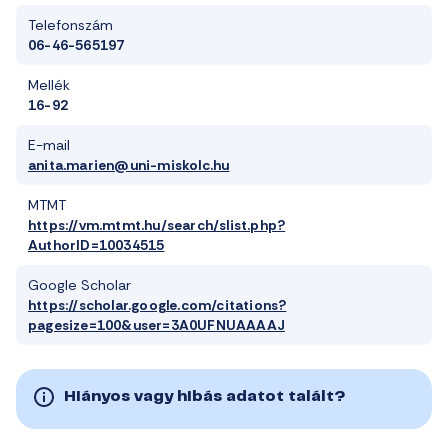
Telefonszám
06-46-565197
Mellék
16-92
E-mail
anita.marien@uni-miskolc.hu
MTMT
https://vm.mtmt.hu/search/slist.php?
AuthorID=10034515
Google Scholar
https://scholar.google.com/citations?
pagesize=100&user=3A0UFNUAAAAJ
Hiányos vagy hibás adatot talált?