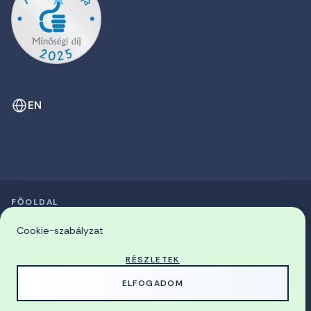
EN
FŐOLDAL
SZIMPÓZIUMOK LISTÁJA
© 2026 Miskolci Egyetem
Cookie-szabályzat
RÉSZLETEK
MADE WITH
BY
ELFOGADOM