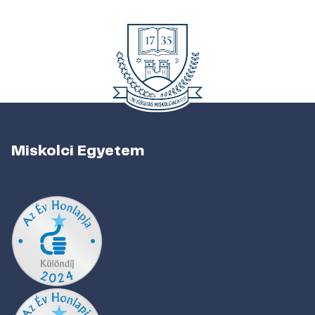
Miskolci Egyetem