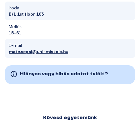
Iroda
B/1 1st floor 103
Mellék
15-61
E-mail
mate.sepsi@uni-miskolc.hu
Hiányos vagy hibás adatot talált?
Kövesd egyetemünk