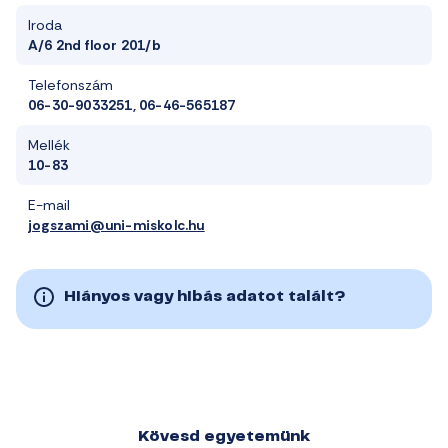
Iroda
A/6 2nd floor 201/b
Telefonszám
06-30-9033251, 06-46-565187
Mellék
10-83
E-mail
jogszami@uni-miskolc.hu
Hiányos vagy hibás adatot talált?
Kövesd egyetemünk