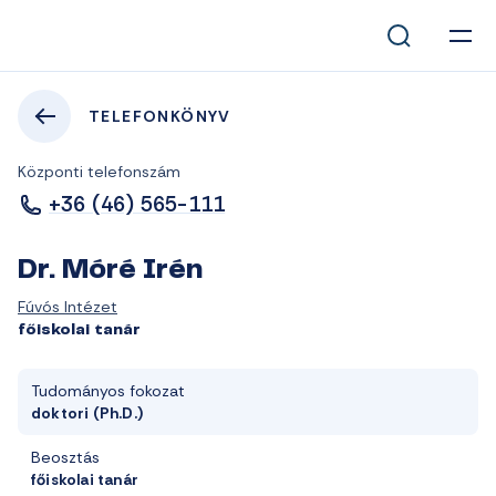
TELEFONKÖNYV
Központi telefonszám
+36 (46) 565-111
Dr. Móré Irén
Fúvós Intézet
főiskolai tanár
Tudományos fokozat
doktori (Ph.D.)
Beosztás
főiskolai tanár