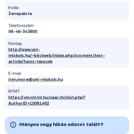
Iroda
Zenepalota
Telefonszám
06-46-343800
Honlap
http://www.uni-
miskolc.hu/~bbziweb/index.php/jcontent/test-
article/fuvos-tanszek
E-mail
iren.more@uni-miskolc.hu
MTMT
https://vm.mtmt.hu/search/slist.php?
AuthorID=10081462
Hiányos vagy hibás adatot talált?